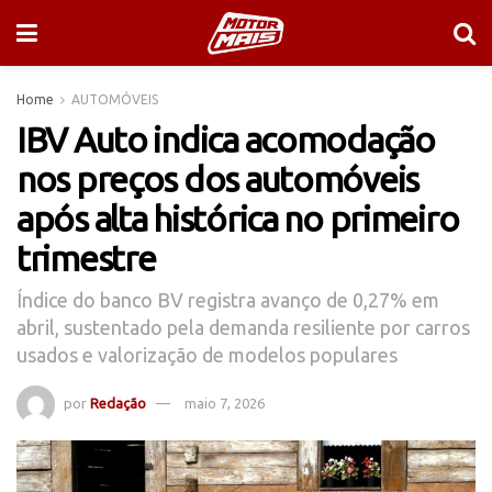
Home
AUTOMÓVEIS
IBV Auto indica acomodação
nos preços dos automóveis
após alta histórica no primeiro
trimestre
Índice do banco BV registra avanço de 0,27% em
abril, sustentado pela demanda resiliente por carros
usados e valorização de modelos populares
por
Redação
maio 7, 2026