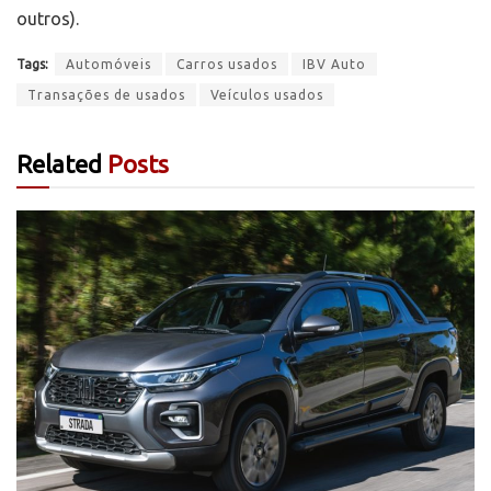
outros).
Tags:
Automóveis
Carros usados
IBV Auto
Transações de usados
Veículos usados
Related
Posts