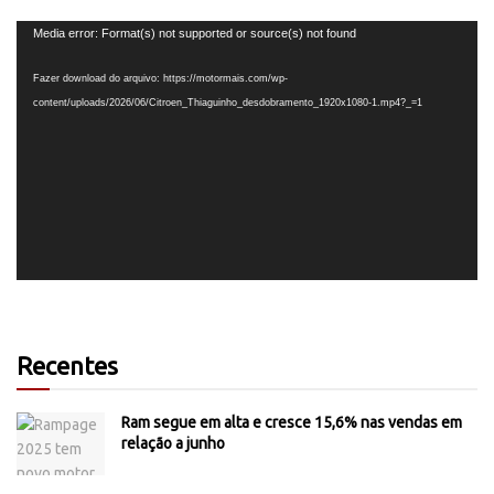
Tocador
Media error: Format(s) not supported or source(s) not found
de
vídeo
Fazer download do arquivo: https://motormais.com/wp-
content/uploads/2026/06/Citroen_Thiaguinho_desdobramento_1920x1080-1.mp4?_=1
Recentes
Ram segue em alta e cresce 15,6% nas vendas em
relação a junho