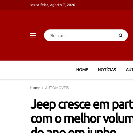
sexta-feira, agosto 7, 2026
HOME
NOTÍCIAS
AU
Home
AUTOMÓVEIS
Jeep cresce em par
com o melhor volu
do ano em junho