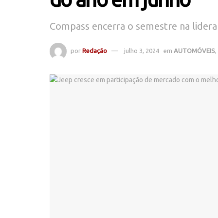
Compass encerra o semestre na lider
por
Redação
julho 3, 2024
em
AUTOMÓVEIS
,