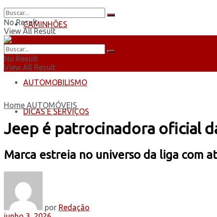
No Result
CAMINHÕES
View All Result
ÔNIBUS
No Result
View All Result
AUTOMOBILISMO
Home
AUTOMÓVEIS
DICAS E SERVIÇOS
Jeep é patrocinadora oficial d
Marca estreia no universo da liga com 
por
Redação
junho 3, 2026