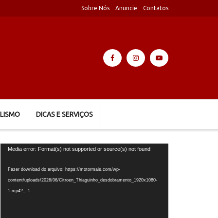
Sobre Nós
Anuncie
Contatos
LISMO
DICAS E SERVIÇOS
Tocador
Media error: Format(s) not supported or source(s) not found
de
vídeo
Fazer download do arquivo: https://motormais.com/wp-
content/uploads/2026/06/Citroen_Thiaguinho_desdobramento_1920x1080-
1.mp4?_=1