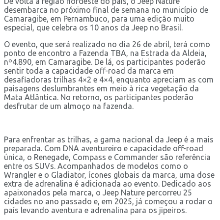
De volta à região nordeste do país, o Jeep Nature
desembarca no próximo final de semana no município de
Camaragibe, em Pernambuco, para uma edição muito
especial, que celebra os 10 anos da Jeep no Brasil.
O evento, que será realizado no dia 26 de abril, terá como
ponto de encontro a Fazenda TBA, na Estrada da Aldeia,
nº4.890, em Camaragibe. De lá, os participantes poderão
sentir toda a capacidade off-road da marca em
desafiadoras trilhas 4×2 e 4×4, enquanto apreciam as com
paisagens deslumbrantes em meio à rica vegetação da
Mata Atlântica. No retorno, os participantes poderão
desfrutar de um almoço na fazenda.
Para enfrentar as trilhas, a gama nacional da Jeep é a mais
preparada. Com DNA aventureiro e capacidade off-road
única, o Renegade, Compass e Commander são referência
entre os SUVs. Acompanhados de modelos como o
Wrangler e o Gladiator, ícones globais da marca, uma dose
extra de adrenalina é adicionada ao evento. Dedicado aos
apaixonados pela marca, o Jeep Nature percorreu 25
cidades no ano passado e, em 2025, já começou a rodar o
país levando aventura e adrenalina para os jipeiros.