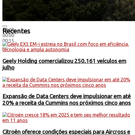
00:00
Recentes
00:00
00:15
Geely Holding comercializou 250.161 veículos em
julho
Expansão de Data Centers deve impulsionar em até
20% a receita da Cummins nos próximos cinco anos
Citroën oferece condições especiais para Aircross e