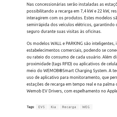
Nas concessionárias serão instaladas as esta
possibilitando a recarga em 7,4 kW e 22 kW, re
interagirem com os produtos. Estes modelos s
semirrápida dos veículos elétricos, garantindo 
seguro durante suas visitas às oficinas.
Os modelos WALL e PARKING são inteligentes, i
estabelecimentos comerciais, podendo se conec
ou rateio do consumo de cada usuário. Além dis
proximidade (tags RFID) ou aplicativos de celul
meio do WEMOB®Smart Charging System. A tecn
uso de aplicativo para monitoramento, que perm
estações de recarga em tempo real e na palma
Wemob EV Drivers, com espelhamento no Apple C
Tags:
EV5
Kia
Recarga
WEG