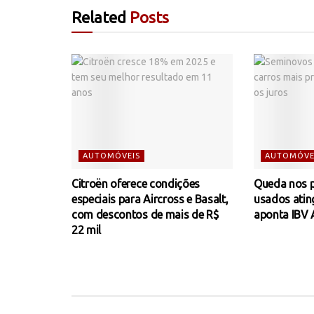
Related
Posts
AUTOMÓVEIS
AUTOMÓVE
Citroën oferece condições
Queda nos p
especiais para Aircross e Basalt,
usados atin
com descontos de mais de R$
aponta IBV 
22 mil