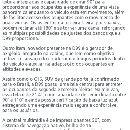
leitura integradas e capacidade de girar 90° para
proporcionar aos ocupantes a experiência de uma vista
panorâmica enquanto o veículo está em movimento, além
de facilitar acesso dos ocupantes com o movimento de
boas-vindas. Os assentos da terceira fileira, por sua vez,
podem reclinar até 180° e se tornar uma cama, reforçando
as múltiplas possibilidades de ajustes dos bancos que a
D99 proporciona.
Outro item inovador presente na D99 é o gerador de
oxigênio integrado na cabine, que tem como objetivo
reduzir o cansaço do condutor em longos períodos dentro
do veículo e auxiliar na adaptação dos ocupantes em
altitudes elevadas.
Assim como o C16, SUV de grande porte já confirmado
para o Brasil, a D99 possui uma tela central para entreter
os ocupantes da segunda e terceira fileiras. Na minivan,
essa tela é de 21.4”, com capacidade de ser inclinada entre
90° e 110° e ainda possui certificação de baixa luz azul,
entregando uma experiência mais segura e confortável
para os usuários.
A central multimídia é de impressionantes 50”, com
sistema de navegação nativo, brilho de 16