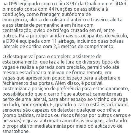
na D99: equipado com o chip 8797 da Qualcomm e LiDAR,
o modelo conta com 44 funções de assistência à
condução, como frenagem autônoma de
emergência, alerta de colisão dianteiro e traseiro, alerta
e assistente de permanência em faixa com
centralização, aviso de tráfego cruzado em ré, entre
outros. Para proteger ainda mais os ocupantes do veículo,
a D99 é equipada com 11 airbags, incluindo duas bolsas
laterais de cortina com 2,5 metros de comprimento.
O destaque vai para o completo assistente de
estacionamento, que faz a leitura de diversos tipos de
vagas e realiza a parada com precisão, permitindo até
mesmo estacionar a minivan de forma remota, em
vagas que apresentem pouco espaço para a abertura e
fechamento das portas. Além disso, é possível
customizar a posição de preferência para estacionamento,
possibilitando que o carro fique automaticamente mais
perto de uma lateral, para abrir espaço ao vizinho da vaga
ao lado, por exemplo. E, quando o carro está estacionado,
sensores são capazes de detectar qualquer ocorrência
(como batidas, ralados ou riscos feitos por outros carros e
pessoas) e grava automaticamente as imagens, alertando
o proprietário imediatamente por meio do aplicativo de
smartphone.