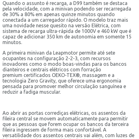
Quando o assunto é recarga, a D99 também se destaca
pela velocidade, com a minivan podendo ser recarregada
de 30% a 80% em apenas quinze minutos quando
conectada a um carregador rápido. O modelo traz mais
uma novidade nesse quesito na versão Elétrica, com
sistema de recarga ultra-rápida de 1000V e 460 kW que é
capaz de adicionar 350 km de autonomia em somente 15
minutos.
A primeira minivan da Leapmotor permite até sete
ocupantes na configuração 2-2-3, com recursos
inovadores como o modo boas-vindas para os bancos
dianteiros e centrais elétricos com forração
premium certificados OEKO-TEX®, massagem e a
tecnologia Zero Gravity, que oferece uma ergonomia
pensada para promover melhor circulação sanguínea e
reduzir a fadiga muscular.
Ao abrir as portas corrediças elétricas, os assentos da
fileira central se movem automaticamente para permitir
que as pessoas que forem ocupar os bancos da terceira
fileira ingressem de forma mais confortável. A
versatilidade dos assentos centrais vai além, com luzes de