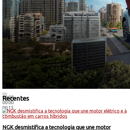
00:00
Recentes
00:00
00:15
NGK desmistifica a tecnologia que une motor