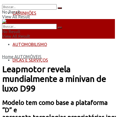
No Result
CAMINHÕES
View All Result
ÔNIBUS
No Result
View All Result
AUTOMOBILISMO
Home
AUTOMÓVEIS
DICAS E SERVIÇOS
Leapmotor revela
mundialmente a minivan de
luxo D99
Modelo tem como base a plataforma
“D” e