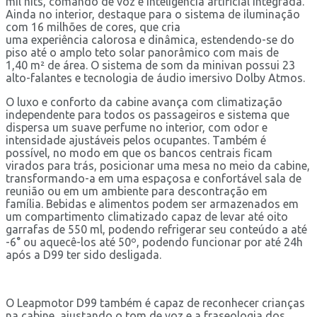
mil nits, comando de voz e inteligência artificial integrada.
Ainda no interior, destaque para o sistema de iluminação
com 16 milhões de cores, que cria
uma experiência calorosa e dinâmica, estendendo-se do
piso até o amplo teto solar panorâmico com mais de
1,40 m² de área. O sistema de som da minivan possui 23
alto-falantes e tecnologia de áudio imersivo Dolby Atmos.
O luxo e conforto da cabine avança com climatização
independente para todos os passageiros e sistema que
dispersa um suave perfume no interior, com odor e
intensidade ajustáveis pelos ocupantes. Também é
possível, no modo em que os bancos centrais ficam
virados para trás, posicionar uma mesa no meio da cabine,
transformando-a em uma espaçosa e confortável sala de
reunião ou em um ambiente para descontração em
família. Bebidas e alimentos podem ser armazenados em
um compartimento climatizado capaz de levar até oito
garrafas de 550 ml, podendo refrigerar seu conteúdo a até
-6° ou aquecê-los até 50º, podendo funcionar por até 24h
após a D99 ter sido desligada.
O Leapmotor D99 também é capaz de reconhecer crianças
na cabine, ajustando o tom de voz e a fraseologia dos