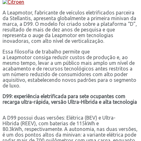
A Leapmotor, fabricante de veículos eletrificados parceira
da Stellantis, apresenta globalmente a primeira minivan da
marca, a D99. O modelo foi criado sobre a plataforma “D”,
resultado de mais de dez anos de pesquisa e que
representa o auge da Leapmotor em tecnologias
inovadoras, com alto nível de verticalização.
Essa filosofia de trabalho permite que
a Leapmotor consiga reduzir custos de produção e, ao
mesmo tempo, levar a um público mais amplo um nível de
acabamento e de recursos tecnológicos antes restritos a
um número reduzido de consumidores com alto poder
aquisitivo, estabelecendo novos padrões para o segmento
de luxo.
D99: experiência eletrificada para sete ocupantes com
recarga ultra-rápida, versão Ultra-Híbrida e alta tecnologia
A D99 possui duas versões: Elétrica (BEV) e Ultra-
Híbrida (REEV), com baterias de 115kWh e
80.3kWh, respectivamente. A autonomia, nas duas versões,
é um dos pontos altos da minivan: a variante elétrica pode
rodar mais de 700 quilômetros com uma carga, enquanto