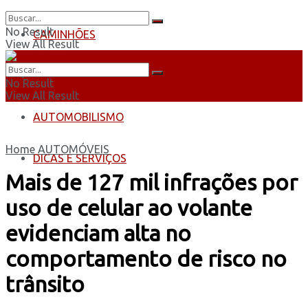
No Result
CAMINHÕES
View All Result
ÔNIBUS
No Result
View All Result
AUTOMOBILISMO
Home
AUTOMÓVEIS
DICAS E SERVIÇOS
Mais de 127 mil infrações por
uso de celular ao volante
evidenciam alta no
comportamento de risco no
trânsito