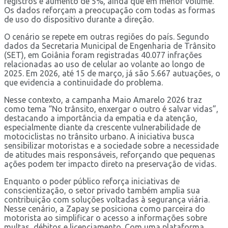
registros e aumento de 5%, ainda que em menor volume.
Os dados reforçam a preocupação com todas as formas
de uso do dispositivo durante a direção.
O cenário se repete em outras regiões do país. Segundo
dados da Secretaria Municipal de Engenharia de Trânsito
(SET), em Goiânia foram registradas 40.077 infrações
relacionadas ao uso de celular ao volante ao longo de
2025. Em 2026, até 15 de março, já são 5.667 autuações, o
que evidencia a continuidade do problema.
Nesse contexto, a campanha Maio Amarelo 2026 traz
como tema “No trânsito, enxergar o outro é salvar vidas”,
destacando a importância da empatia e da atenção,
especialmente diante da crescente vulnerabilidade de
motociclistas no trânsito urbano. A iniciativa busca
sensibilizar motoristas e a sociedade sobre a necessidade
de atitudes mais responsáveis, reforçando que pequenas
ações podem ter impacto direto na preservação de vidas.
Enquanto o poder público reforça iniciativas de
conscientização, o setor privado também amplia sua
contribuição com soluções voltadas à segurança viária.
Nesse cenário, a Zapay se posiciona como parceira do
motorista ao simplificar o acesso a informações sobre
multas, débitos e licenciamento. Com uma plataforma