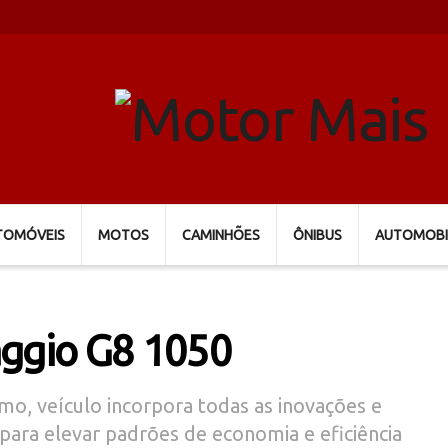
TOMÓVEIS
MOTOS
CAMINHÕES
ÔNIBUS
AUTOMOBI
aggio G8 1050
mo, veículo incorpora todas as inovações e
 para elevar padrões de economia e eficiência