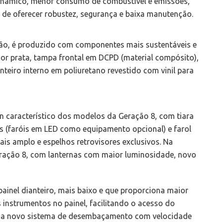
dinâmico, menor consumo de combustível e emissões,
 de oferecer robustez, segurança e baixa manutenção.
ão, é produzido com componentes mais sustentáveis e
cor prata, tampa frontal em DCPD (material compósito),
anteiro interno em poliuretano revestido com vinil para
n característico dos modelos da Geração 8, com tiara
s (faróis em LED como equipamento opcional) e farol
is amplo e espelhos retrovisores exclusivos. Na
 Geração 8, com lanternas com maior luminosidade, novo
ainel dianteiro, mais baixo e que proporciona maior
s instrumentos no painel, facilitando o acesso do
nda novo sistema de desembaçamento com velocidade