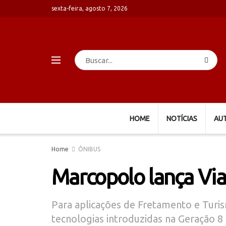
sexta-feira, agosto 7, 2026
HOME
NOTÍCIAS
AU
Home
ÔNIBUS
Marcopolo lança Vi
Para aplicações de Fretamento e Turis
tecnologias introduzidas na Geração 8