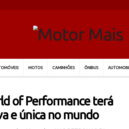
TOMÓVEIS
MOTOS
CAMINHÕES
ÔNIBUS
AUTOMOBI
d of Performance terá
iva e única no mundo