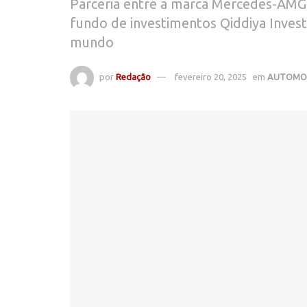
Parceria entre a marca Mercedes-AM
fundo de investimentos Qiddiya Inves
mundo
por
Redação
fevereiro 20, 2025
em
AUTOMOB