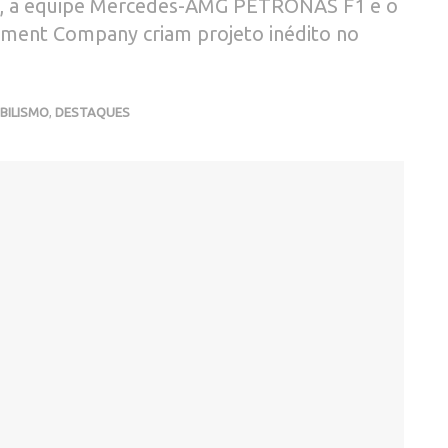
G, a equipe Mercedes-AMG PETRONAS F1 e o
tment Company criam projeto inédito no
ILISMO
,
DESTAQUES