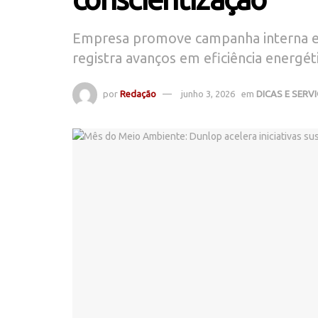
Empresa promove campanha interna em
registra avanços em eficiência energé
por
Redação
junho 3, 2026
em
DICAS E SERV