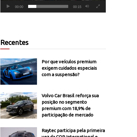
00:00
00:15
Recentes
Por que veículos premium
exigem cuidados especiais
com a suspensão?
Volvo Car Brasil reforça sua
posição no segmento
premium com 18,9% de
participação de mercado
Raytec participa pela primeira
vez da COP International e