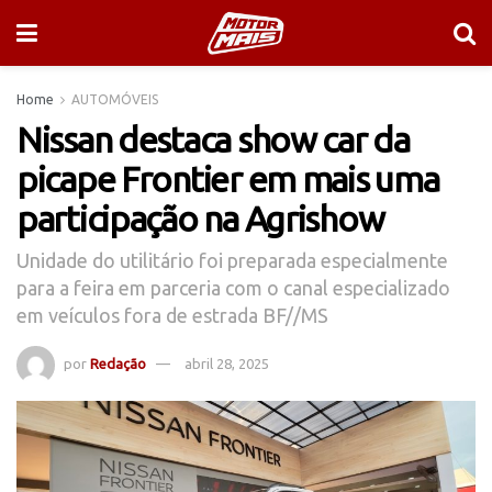
Home
AUTOMÓVEIS
Nissan destaca show car da
picape Frontier em mais uma
participação na Agrishow
Unidade do utilitário foi preparada especialmente
para a feira em parceria com o canal especializado
em veículos fora de estrada BF//MS
por
Redação
abril 28, 2025