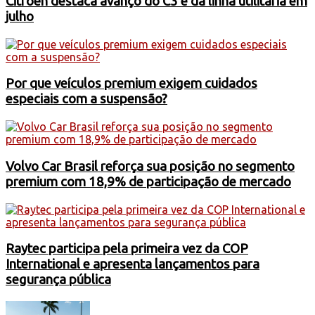
Citroën destaca avanço do C3 e da linha utilitária em
julho
Por que veículos premium exigem cuidados
especiais com a suspensão?
Volvo Car Brasil reforça sua posição no segmento
premium com 18,9% de participação de mercado
Raytec participa pela primeira vez da COP
International e apresenta lançamentos para
segurança pública