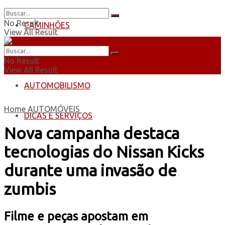
No Result
CAMINHÕES
View All Result
ÔNIBUS
No Result
View All Result
AUTOMOBILISMO
Home
AUTOMÓVEIS
DICAS E SERVIÇOS
Nova campanha destaca
tecnologias do Nissan Kicks
durante uma invasão de
zumbis
Filme e peças apostam em