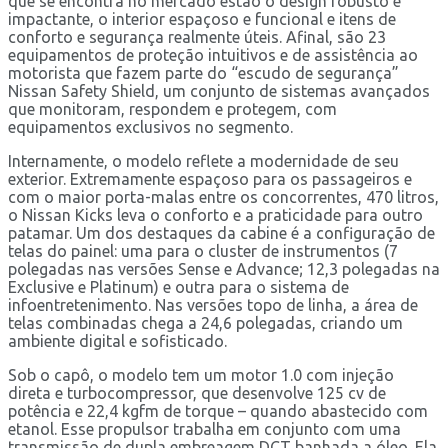
que se encontra no mercado estão o design robusto e
impactante, o interior espaçoso e funcional e itens de
conforto e segurança realmente úteis. Afinal, são 23
equipamentos de proteção intuitivos e de assistência ao
motorista que fazem parte do “escudo de segurança”
Nissan Safety Shield, um conjunto de sistemas avançados
que monitoram, respondem e protegem, com
equipamentos exclusivos no segmento.
Internamente, o modelo reflete a modernidade de seu
exterior. Extremamente espaçoso para os passageiros e
com o maior porta-malas entre os concorrentes, 470 litros,
o Nissan Kicks leva o conforto e a praticidade para outro
patamar. Um dos destaques da cabine é a configuração de
telas do painel: uma para o cluster de instrumentos (7
polegadas nas versões Sense e Advance; 12,3 polegadas na
Exclusive e Platinum) e outra para o sistema de
infoentretenimento. Nas versões topo de linha, a área de
telas combinadas chega a 24,6 polegadas, criando um
ambiente digital e sofisticado.
Sob o capô, o modelo tem um motor 1.0 com injeção
direta e turbocompressor, que desenvolve 125 cv de
potência e 22,4 kgfm de torque – quando abastecido com
etanol. Esse propulsor trabalha em conjunto com uma
transmissão de dupla embreagem DCT banhada a óleo. Ela