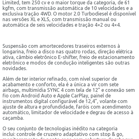
Limited, tem 250 cv e o maior torque da categoria, de 61
kgfm, com transmissão automática de 10 velocidades e a
exclusiva tração 4WD. O motor 2.0 Turbodiesel é disponível
nas versões XL e XLS, com transmissão manual ou
automática de seis velocidades e tração 4×2 ou 4×4.
Suspensão com amortecedores traseiros externos à
longarina, freio a disco nas quatro rodas, direção elétrica
ativa, câmbio eletrônico E-shifter, freio de estacionamento
eletrônico e modos de condução inteligentes são outras
novidades.
Além de ter interior refinado, com nível superior de
acabamento e conforto, ela é a única a vir com sete
airbags, multimídia SYNC 4 com tela de 12” e conexão sem
fio com Android Auto e Apple CarPlay, painel de
instrumentos digital configurável de 12,4”, volante com
ajuste de altura e profundidade, faróis com acendimento
automático, limitador de velocidade e degrau de acesso à
caçamba.
O seu conjunto de tecnologias inédito na categoria
inclui: controle de cruzeiro adaptativo com stop & go,