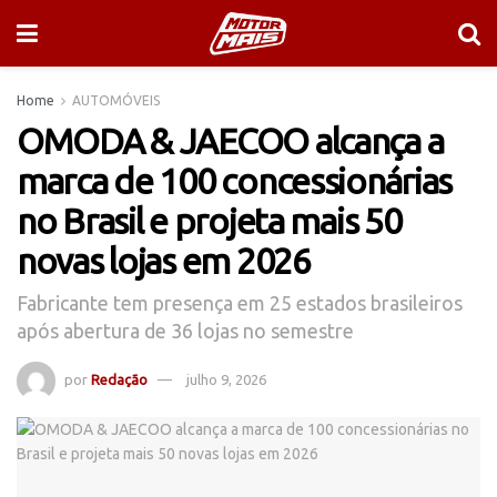
Home
AUTOMÓVEIS
OMODA & JAECOO alcança a
marca de 100 concessionárias
no Brasil e projeta mais 50
novas lojas em 2026
Fabricante tem presença em 25 estados brasileiros
após abertura de 36 lojas no semestre
por
Redação
julho 9, 2026