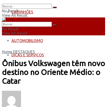
No Result
CAMINHÕES
View All Result
ÔNIBUS
No Result
View All Result
AUTOMOBILISMO
Home
DESTAQUES
DICAS E SERVIÇOS
Ônibus Volkswagen têm novo
destino no Oriente Médio: o
Catar