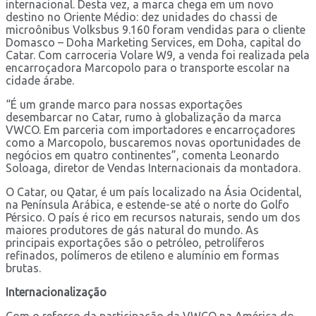
internacional. Desta vez, a marca chega em um novo
destino no Oriente Médio: dez unidades do chassi de
microônibus Volksbus 9.160 foram vendidas para o cliente
Domasco – Doha Marketing Services, em Doha, capital do
Catar. Com carroceria Volare W9, a venda foi realizada pela
encarroçadora Marcopolo para o transporte escolar na
cidade árabe.
“É um grande marco para nossas exportações
desembarcar no Catar, rumo à globalização da marca
VWCO. Em parceria com importadores e encarroçadores
como a Marcopolo, buscaremos novas oportunidades de
negócios em quatro continentes”, comenta Leonardo
Soloaga, diretor de Vendas Internacionais da montadora.
O Catar, ou Qatar, é um país localizado na Ásia Ocidental,
na Península Arábica, e estende-se até o norte do Golfo
Pérsico. O país é rico em recursos naturais, sendo um dos
maiores produtores de gás natural do mundo. As
principais exportações são o petróleo, petrolíferos
refinados, polímeros de etileno e alumínio em formas
brutas.
Internacionalização
Com o reforço da participação da VWCO na América do