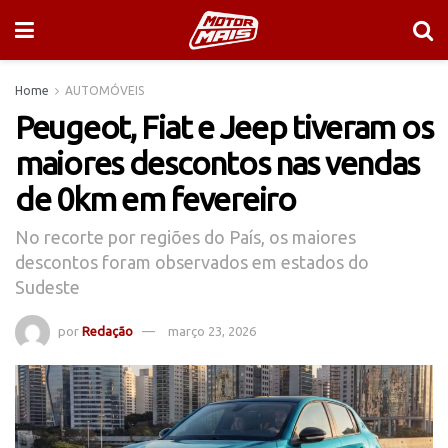
Home
AUTOMÓVEIS
Peugeot, Fiat e Jeep tiveram os
maiores descontos nas vendas
de 0km em fevereiro
No recorte por regiões do País, os maiores
descontos foram observados em estados do
Sudeste
por
Redação
março 23, 2026