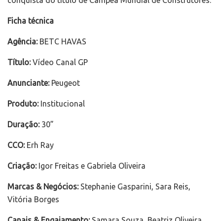
conquista do título de Campeã Mundial de Construtores.
Ficha técnica
Agência:
BETC HAVAS
Título:
Vídeo Canal GP
Anunciante:
Peugeot
Produto:
Institucional
Duração:
30”
CCO:
Erh Ray
Criação:
Igor Freitas e Gabriela Oliveira
Marcas & Negócios:
Stephanie Gasparini, Sara Reis,
Vitória Borges
Canais & Engajamento:
Samara Souza, Beatriz Oliveira