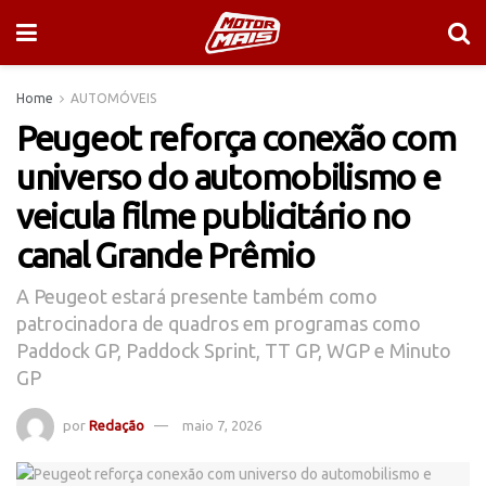
Home
AUTOMÓVEIS
Peugeot reforça conexão com
universo do automobilismo e
veicula filme publicitário no
canal Grande Prêmio
A Peugeot estará presente também como
patrocinadora de quadros em programas como
Paddock GP, Paddock Sprint, TT GP, WGP e Minuto
GP
por
Redação
maio 7, 2026