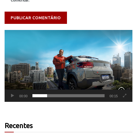
comentar.
Tocador
de
vídeo
00:00
00:15
Recentes