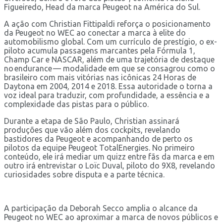
Figueiredo, Head da marca Peugeot na América do Sul.
A ação com Christian Fittipaldi reforça o posicionamento
da Peugeot no WEC ao conectar a marca à elite do
automobilismo global. Com um currículo de prestígio, o ex-
piloto acumula passagens marcantes pela Fórmula 1,
Champ Car e NASCAR, além de uma trajetória de destaque
no endurance — modalidade em que se consagrou como o
brasileiro com mais vitórias nas icônicas 24 Horas de
Daytona em 2004, 2014 e 2018. Essa autoridade o torna a
voz ideal para traduzir, com profundidade, a essência e a
complexidade das pistas para o público.
Durante a etapa de São Paulo, Christian assinará
produções que vão além dos cockpits, revelando
bastidores da Peugeot e acompanhando de perto os
pilotos da equipe Peugeot TotalEnergies. No primeiro
conteúdo, ele irá mediar um quizz entre fãs da marca e em
outro irá entrevistar o Loïc Duval, piloto do 9X8, revelando
curiosidades sobre disputa e a parte técnica.
A participação da Deborah Secco amplia o alcance da
Peugeot no WEC ao aproximar a marca de novos públicos e