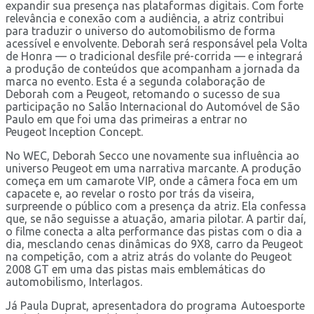
expandir sua presença nas plataformas digitais. Com forte
relevância e conexão com a audiência, a atriz contribui
para traduzir o universo do automobilismo de forma
acessível e envolvente. Deborah será responsável pela Volta
de Honra — o tradicional desfile pré-corrida — e integrará
a produção de conteúdos que acompanham a jornada da
marca no evento. Esta é a segunda colaboração de
Deborah com a Peugeot, retomando o sucesso de sua
participação no Salão Internacional do Automóvel de São
Paulo em que foi uma das primeiras a entrar no
Peugeot Inception Concept.
No WEC, Deborah Secco une novamente sua influência ao
universo Peugeot em uma narrativa marcante. A produção
começa em um camarote VIP, onde a câmera foca em um
capacete e, ao revelar o rosto por trás da viseira,
surpreende o público com a presença da atriz. Ela confessa
que, se não seguisse a atuação, amaria pilotar. A partir daí,
o filme conecta a alta performance das pistas com o dia a
dia, mesclando cenas dinâmicas do 9X8, carro da Peugeot
na competição, com a atriz atrás do volante do Peugeot
2008 GT em uma das pistas mais emblemáticas do
automobilismo, Interlagos.
Já Paula Duprat, apresentadora do programa Autoesporte