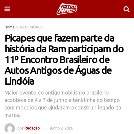
Home
AUTOMÓVEIS
Picapes que fazem parte da
história da Ram participam do
11º Encontro Brasileiro de
Autos Antigos de Águas de
Lindóia
Maior evento do antigomobilismo brasileiro
acontece de 4 a 7 de junho e terá linha do tempo
com modelos que ajudaram a construir legado da
marca.
por
Redação
junho 2, 2026