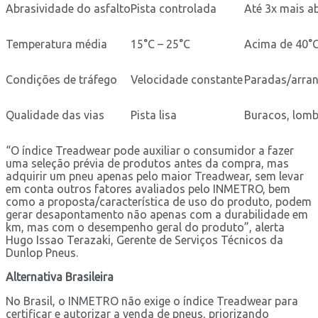
Abrasividade do asfalto
Pista controlada
Até 3x mais a
Temperatura média
15°C – 25°C
Acima de 40°C
Condições de tráfego
Velocidade constante
Paradas/arran
Qualidade das vias
Pista lisa
Buracos, lomb
“O índice Treadwear pode auxiliar o consumidor a fazer
uma seleção prévia de produtos antes da compra, mas
adquirir um pneu apenas pelo maior Treadwear, sem levar
em conta outros fatores avaliados pelo INMETRO, bem
como a proposta/característica de uso do produto, podem
gerar desapontamento não apenas com a durabilidade em
km, mas com o desempenho geral do produto”, alerta
Hugo Issao Terazaki, Gerente de Serviços Técnicos da
Dunlop Pneus.
Alternativa Brasileira
No Brasil, o INMETRO não exige o índice Treadwear para
certificar e autorizar a venda de pneus, priorizando