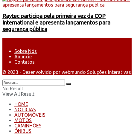
Raytec participa pela primeira vez da COP
International e apresenta lançamentos para
segurança pública
Sobre Nós
Anuncie
Contatos
© 2023 - Desenvolvido por webmundo Soluções Interativas
No Result
View All Result
HOME
NOTÍCIAS
AUTOMÓVEIS
MOTOS
CAMINHÕES
ÔNIBUS