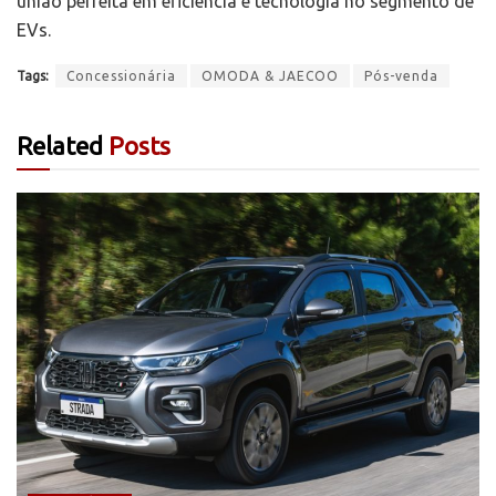
união perfeita em eficiência e tecnologia no segmento de
EVs.
Tags:
Concessionária
OMODA & JAECOO
Pós-venda
Related
Posts