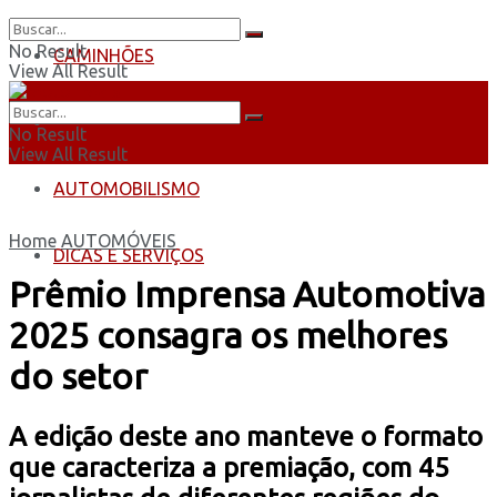
No Result
CAMINHÕES
View All Result
ÔNIBUS
No Result
View All Result
AUTOMOBILISMO
Home
AUTOMÓVEIS
DICAS E SERVIÇOS
Prêmio Imprensa Automotiva
2025 consagra os melhores
do setor
A edição deste ano manteve o formato
que caracteriza a premiação, com 45