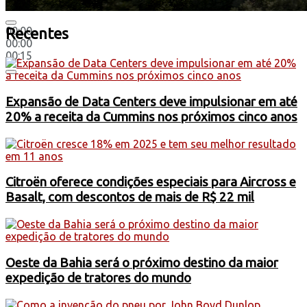
00:00
Recentes
00:00
00:15
Expansão de Data Centers deve impulsionar em até
20% a receita da Cummins nos próximos cinco anos
Citroën oferece condições especiais para Aircross e
Basalt, com descontos de mais de R$ 22 mil
Oeste da Bahia será o próximo destino da maior
expedição de tratores do mundo