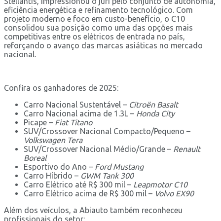
Stellantis, impressionou o júri pelo conjunto de autonomia,
eficiência energética e refinamento tecnológico. Com
projeto moderno e foco em custo-benefício, o C10
consolidou sua posição como uma das opções mais
competitivas entre os elétricos de entrada no país,
reforçando o avanço das marcas asiáticas no mercado
nacional.
Confira os ganhadores de 2025:
Carro Nacional Sustentável –
Citroën Basalt
Carro Nacional acima de 1.3L –
Honda City
Picape –
Fiat Titano
SUV/Crossover Nacional Compacto/Pequeno –
Volkswagen Tera
SUV/Crossover Nacional Médio/Grande –
Renault
Boreal
Esportivo do Ano –
Ford Mustang
Carro Híbrido –
GWM Tank 300
Carro Elétrico até R$ 300 mil –
Leapmotor C10
Carro Elétrico acima de R$ 300 mil –
Volvo EX90
Além dos veículos, a Abiauto também reconheceu
profissionais do setor: