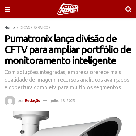
Home
DICAS E SERVIÇOS
Pumatronix lança divisão de
CFTV para ampliar portfólio de
monitoramento inteligente
Com soluções integradas, empresa oferece mais
qualidade de imagem, recursos analíticos avançados
e cobertura completa para múltiplos segmentos
por
Redação
julho 18, 2025