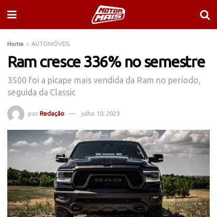
Home
AUTOMÓVEIS
Ram cresce 336% no semestre
3500 foi a picape mais vendida da Ram no período,
seguida da Classic
por
Redação
julho 10, 2023