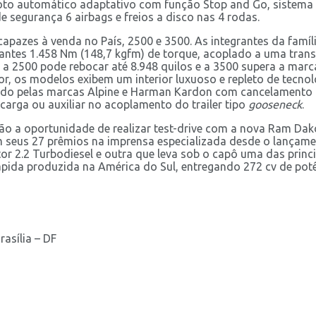
piloto automático adaptativo com função Stop and Go, sistem
segurança 6 airbags e freios a disco nas 4 rodas.
capazes à venda no País, 2500 e 3500. As integrantes da famíl
nantes 1.458 Nm (148,7 kgfm) de torque, acoplado a uma tran
: a 2500 pode rebocar até 8.948 quilos e a 3500 supera a ma
r, os modelos exibem um interior luxuoso e repleto de tecno
ado pelas marcas Alpine e Harman Kardon com cancelamento at
arga ou auxiliar no acoplamento do trailer tipo
gooseneck
.
rão a oportunidade de realizar test-drive com a nova Ram Dak
seus 27 prêmios na imprensa especializada desde o lançamen
 2.2 Turbodiesel e outra que leva sob o capô uma das princi
ápida produzida na América do Sul, entregando 272 cv de pot
rasília – DF