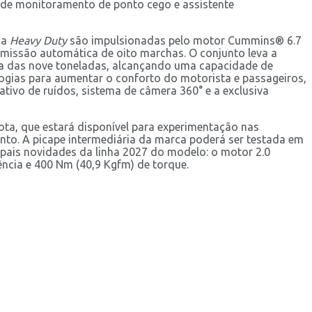
a de monitoramento de ponto cego e assistente
ia
Heavy Duty
são impulsionadas pelo motor Cummins® 6.7
smissão automática de oito marchas. O conjunto leva a
rca das nove toneladas, alcançando uma capacidade de
logias para aumentar o conforto do motorista e passageiros,
ivo de ruídos, sistema de câmera 360° e a exclusiva
ota, que estará disponível para experimentação nas
to. A picape intermediária da marca poderá ser testada em
pais novidades da linha 2027 do modelo: o motor 2.0
ência e 400 Nm (40,9 Kgfm) de torque.