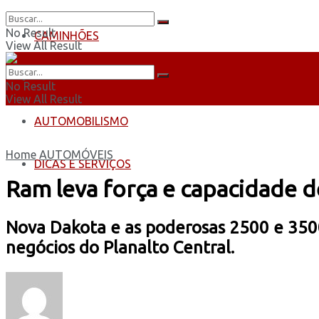
No Result
CAMINHÕES
View All Result
ÔNIBUS
No Result
View All Result
AUTOMOBILISMO
Home
AUTOMÓVEIS
DICAS E SERVIÇOS
Ram leva força e capacidade de
Nova Dakota e as poderosas 2500 e 3500
negócios do Planalto Central.