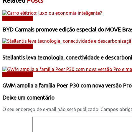
Related
Posts
AUTOMÓVEIS
BYD Carmais promove edição especial do MOVE Brasil
AUTOMÓVEIS
Stellantis leva tecnologia, conectividade e descarbo
AUTOMÓVEIS
GWM amplia a família Poer P30 com nova versão Pro
Deixe um comentário
O seu endereço de e-mail não será publicado.
Campos obrig