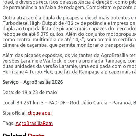
road, e diversos recursos de assistência à direção, como 
de permanência na faixa de rodagem. Completam o pacote de 
Outra atração é a dupla de picapes a diesel mais potentes e 
Turbodiesel High-Output de 436 cv de potência e impressio
dupla ao topo da lista de picapes mais capazes do mercado
reboque de até 9.079 quilos. Além do conjunto motopropulso
como central multimídia de até 14,5”, som premium certific
câmera de caçamba, que permite monitorar o transporte da c
Além das picapes expostas, os visitantes da AgroBrasília te
versões Laramie e Warlock, e com a premiada Rampage, com 
duas unidades da versão Laramie, uma equipada com o motor
Hurricane 4 Turbo Flex, que faz da Rampage a picape mais r
Serviço – AgroBrasília 2026
Data: de 19 a 23 de maio
Local: BR 251 km 5 – PAD-DF – Rod. Júlio Garcia – Paranoá, B
Site oficial:
clique aqui
Tags:
AgroBrasília
Ram