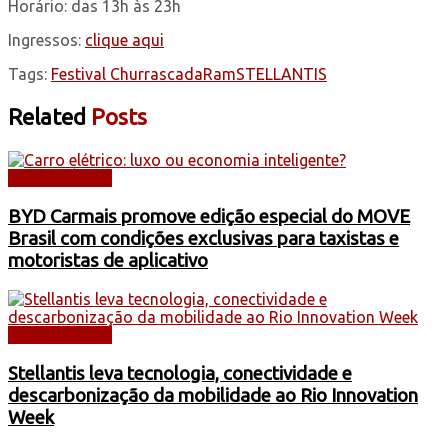
Horário: das 13h às 23h
Ingressos:
clique aqui
Tags:
Festival Churrascada
Ram
STELLANTIS
Related
Posts
AUTOMÓVEIS
BYD Carmais promove edição especial do MOVE
Brasil com condições exclusivas para taxistas e
motoristas de aplicativo
AUTOMÓVEIS
Stellantis leva tecnologia, conectividade e
descarbonização da mobilidade ao Rio Innovation
Week