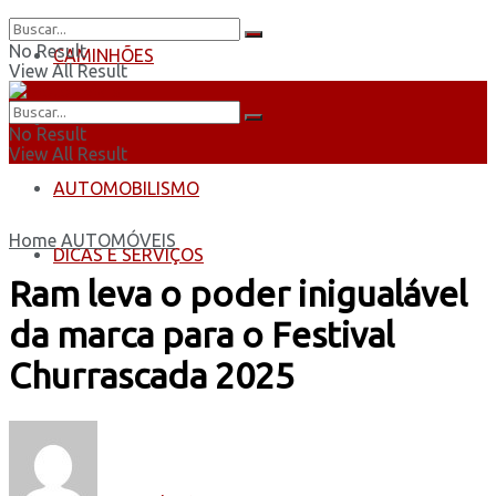
No Result
CAMINHÕES
View All Result
ÔNIBUS
No Result
View All Result
AUTOMOBILISMO
Home
AUTOMÓVEIS
DICAS E SERVIÇOS
Ram leva o poder inigualável
da marca para o Festival
Churrascada 2025