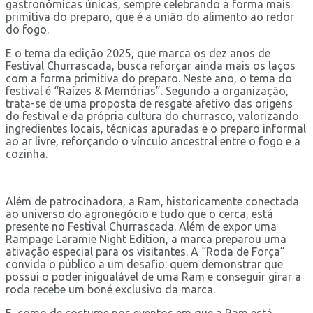
gastronômicas únicas, sempre celebrando a forma mais
primitiva do preparo, que é a união do alimento ao redor
do fogo.
E o tema da edição 2025, que marca os dez anos de
Festival Churrascada, busca reforçar ainda mais os laços
com a forma primitiva do preparo. Neste ano, o tema do
festival é “Raízes & Memórias”. Segundo a organização,
trata-se de uma proposta de resgate afetivo das origens
do festival e da própria cultura do churrasco, valorizando
ingredientes locais, técnicas apuradas e o preparo informal
ao ar livre, reforçando o vínculo ancestral entre o fogo e a
cozinha.
Além de patrocinadora, a Ram, historicamente conectada
ao universo do agronegócio e tudo que o cerca, está
presente no Festival Churrascada. Além de expor uma
Rampage Laramie Night Edition, a marca preparou uma
ativação especial para os visitantes. A “Roda de Força”
convida o público a um desafio: quem demonstrar que
possui o poder inigualável de uma Ram e conseguir girar a
roda recebe um boné exclusivo da marca.
E, como de costume nos eventos em que a Ram está