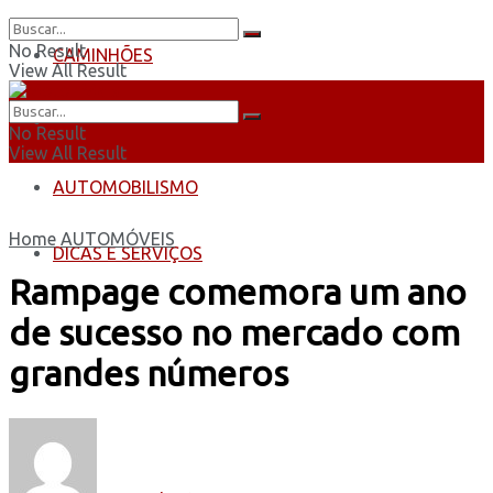
No Result
CAMINHÕES
View All Result
ÔNIBUS
No Result
View All Result
AUTOMOBILISMO
Home
AUTOMÓVEIS
DICAS E SERVIÇOS
Rampage comemora um ano
de sucesso no mercado com
grandes números