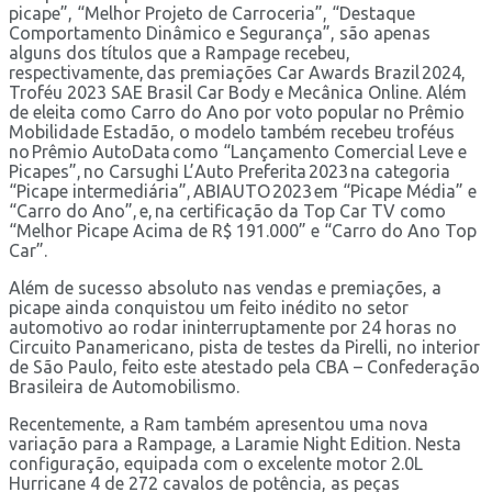
picape”, “Melhor Projeto de Carroceria”, “Destaque
Comportamento Dinâmico e Segurança”, são apenas
alguns dos títulos que a Rampage recebeu,
respectivamente, das premiações Car Awards Brazil 2024,
Troféu 2023 SAE Brasil Car Body e Mecânica Online. Além
de eleita como Carro do Ano por voto popular no Prêmio
Mobilidade Estadão, o modelo também recebeu troféus
no Prêmio AutoData como “Lançamento Comercial Leve e
Picapes”, no Carsughi L’Auto Preferita 2023 na categoria
“Picape intermediária”, ABIAUTO 2023 em “Picape Média” e
“Carro do Ano”, e, na certificação da Top Car TV como
“Melhor Picape Acima de R$ 191.000” e “Carro do Ano Top
Car”.
Além de sucesso absoluto nas vendas e premiações, a
picape ainda conquistou um feito inédito no setor
automotivo ao rodar ininterruptamente por 24 horas no
Circuito Panamericano, pista de testes da Pirelli, no interior
de São Paulo, feito este atestado pela CBA – Confederação
Brasileira de Automobilismo.
Recentemente, a Ram também apresentou uma nova
variação para a Rampage, a Laramie Night Edition. Nesta
configuração, equipada com o excelente motor 2.0L
Hurricane 4 de 272 cavalos de potência, as peças