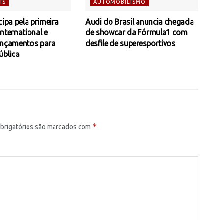
IS
AUTOMOBILISMO
cipa pela primeira
Audi do Brasil anuncia chegada
nternational e
de showcar da Fórmula1 com
ançamentos para
desfile de superesportivos
ública
*
brigatórios são marcados com