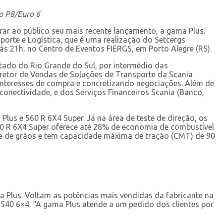
o P8/Euro 6
rar ao público seu mais recente lançamento, a gama Plus.
porte e Logística, que é uma realização do Setcergs
 às 21h, no Centro de Eventos FIERGS, em Porto Alegre (RS).
stado do Rio Grande do Sul, por intermédio das
diretor de Vendas de Soluções de Transporte da Scania
interesses de compra e concretizando negociações. Além de
conectividade, e dos Serviços Financeiros Scania (Banco,
lus e 560 R 6X4 Super. Já na área de teste de direção, os
560 R 6X4 Super oferece até 28% de economia de combustível
te de grãos e tem capacidade máxima de tração (CMT) de 90
 Plus. Voltam as potências mais vendidas da fabricante na
 540 6×4. “A gama Plus atende a um pedido dos clientes por