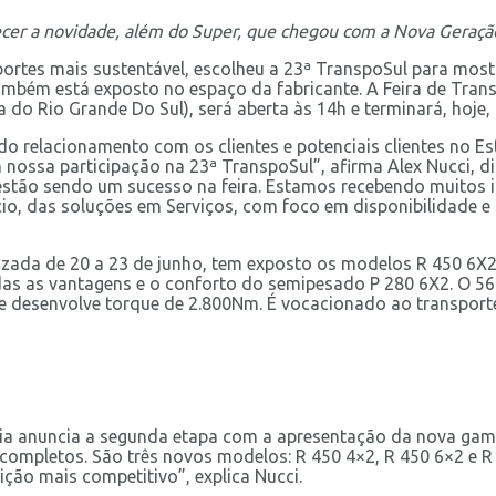
ecer a novidade, além do Super, que chegou com a Nova Geraçã
portes mais sustentável, escolheu a 23ª TranspoSul para most
ambém está exposto no espaço da fabricante. A Feira de Trans
 do Rio Grande Do Sul), será aberta às 14h e terminará, hoje,
do relacionamento com os clientes e potenciais clientes no E
m nossa participação na 23ª TranspoSul”, afirma Alex Nucci, 
 estão sendo um sucesso na feira. Estamos recebendo muitos 
io, das soluções em Serviços, com foco em disponibilidade e 
zada de 20 a 23 de junho, tem exposto os modelos R 450 6X2 P
todas as vantagens e o conforto do semipesado P 280 6X2. O 
a e desenvolve torque de 2.800Nm. É vocacionado ao transpor
nia anuncia a segunda etapa com a apresentação da nova gama
completos. São três novos modelos: R 450 4×2, R 450 6×2 e R
ção mais competitivo”, explica Nucci.