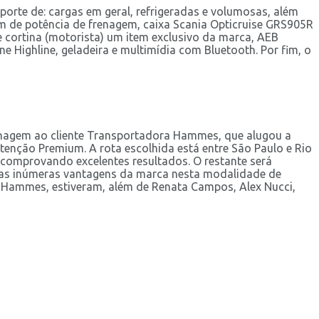
porte de: cargas em geral, refrigeradas e volumosas, além
0Nm de potência de frenagem, caixa Scania Opticruise GRS905R
e cortina (motorista) um item exclusivo da marca, AEB
ne Highline, geladeira e multimídia com Bluetooth. Por fim, o
menagem ao cliente Transportadora Hammes, que alugou a
nção Premium. A rota escolhida está entre São Paulo e Rio
comprovando excelentes resultados. O restante será
 das inúmeras vantagens da marca nesta modalidade de
 Hammes, estiveram, além de Renata Campos, Alex Nucci,