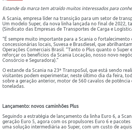
Estande da marca tem atraído muitos interessados para conh
A Scania, empresa líder na transição para um setor de trans
Um modelo Super, da nova linha lançada no final de 2022, t
(Sindicato das Empresas de Transportes de Carga e Logística
“É sempre muito importante para a Scania o fortalecimento 
concessionárias locais, Suvesa e Brasdiesel, que abrilhanta
Operações Comerciais Brasil. “Tanto o Plus quanto o Super
reforçar os benefícios da Scania Locação, nosso novo negóc
Consórcio e Seguradora).”
O estande da Scania na 23ª TranspoSul, que está sendo reali
visitantes podem experimentar, neste último dia da feira, 
sobre a geração anterior, motor de 560 cavalos de potênci
toneladas.
Lançamento: novos caminhões Plus
Seguindo a estratégia de lançamento da linha Euro 6, a Sca
geração Euro 5, agora com os propulsores Euro 6 e pacotes 
uma solução intermediária ao Super, com um custo de aquisi