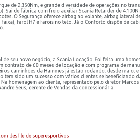
orque de 2.350Nm, e grande diversidade de operações no trans
). Sai de fábrica com freio auxiliar Scania Retarder de 4.10
otes. O Segurança oferece airbag no volante, airbag lateral d
ixa), farol H7 e farois no teto. Já o Conforto dispõe de cabi
o.
al de seu novo negócio, a Scania Locação. Foi feita uma ho
m contrato de 60 meses de locação e com programa de manute
eiros caminhões da Hammes já estão rodando, desde maio, e 
ão tem sido um sucesso com vários clientes se beneficiando
 Na homenagem ao cliente, representado pelo diretor Marcos
exandre Seus, gerente de Vendas da concessionária.