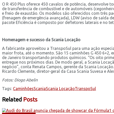
O R 450 Plus oferece 450 cavalos de potência, desenvolve t
de transferência de combustível e de automóveis (cegonheiro
e freio de exaustão. Os modelos são oferecidos com três pac
(frenagem de emergência avançada), LDW (aviso de saída de fa
pacote Eficiência é composto por defletores laterais e no tet
Homenagem e sucesso da Scania Locação
A fabricante aproveitou a TranspoSul para uma ação especi
maior frota, até o momento. São 15 caminhões G 450 6×2, e
de Janeiro transportando produtos químicos. “Os oito prim
entregue nos próximos dias. De modo geral, a Scania Locaç
negócio”, conta Renata Campos, gerente da Scania Locação.
Ricardo Clemente, diretor-geral da Casa Scania Suvesa e Al
Fotos: Diogo Abelin
Tags:
Caminhões
Scania
Scania Locação
TranspoSul
Related
Posts