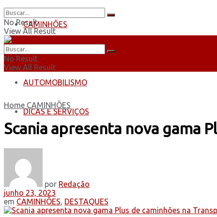
No Result
CAMINHÕES
View All Result
ÔNIBUS
No Result
View All Result
AUTOMOBILISMO
Home
CAMINHÕES
DICAS E SERVIÇOS
Scania apresenta nova gama P
por
Redação
junho 23, 2023
em
CAMINHÕES
,
DESTAQUES