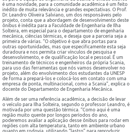
é uma novidade, para a comunidade acadêmica é um feito
inédito de muita relevância e grandes expectativas. O Prof.
Dr. Leandro Oliveira Salviano, um dos responsáveis pelo
projeto, conta que a abordagem de desenvolvimento deste
ônibus é inédita para a Faculdade de Engenharia de Ilha
Solteira, em especial para o departamento de engenharia
mecânica, ciências térmicas, e deseja que a parceria seja a
primeira de várias. “O objetivo é que abra portas para
outras oportunidades, mas que especificamente esta seja
duradoura e nos permita criar vínculos de pesquisa e
desenvolvimento, e de qualificação local e pessoal. É um
treinamento de técnicos e engenheiros da própria Scania,
para uso das ferramentas que nós vamos desenvolver no
projeto, além do envolvimento dos estudantes da UNESP
de forma a prepará-los e colocá-los em contato com uma
empresa de ponta, multinacional, como a Scania”, explica o
docente do Departamento de Engenharia Mecânica.
Além de ser uma referência acadêmica, a decisão de levar
o veículo para Ilha Solteira, segundo o professor Leandro, é
motivada por uma questão térmica. “Como aqui é uma
região muito quente por longos períodos do ano,
poderemos avaliar a aplicação desse ônibus para rodar em
regiões com alta temperatura, tanto em ambiente urbano
quanto em rodovia, utilizando “lastro” para reproduzir