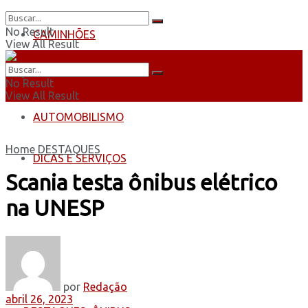
No Result
CAMINHÕES
View All Result
ÔNIBUS
No Result
View All Result
AUTOMOBILISMO
Home
DESTAQUES
DICAS E SERVIÇOS
Scania testa ônibus elétrico
na UNESP
por
Redação
abril 26, 2023