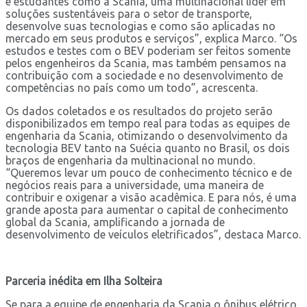
e estudantes como a Scania, uma multinacional líder em
soluções sustentáveis para o setor de transporte,
desenvolve suas tecnologias e como são aplicadas no
mercado em seus produtos e serviços”, explica Marco. “Os
estudos e testes com o BEV poderiam ser feitos somente
pelos engenheiros da Scania, mas também pensamos na
contribuição com a sociedade e no desenvolvimento de
competências no país como um todo”, acrescenta.
Os dados coletados e os resultados do projeto serão
disponibilizados em tempo real para todas as equipes de
engenharia da Scania, otimizando o desenvolvimento da
tecnologia BEV tanto na Suécia quanto no Brasil, os dois
braços de engenharia da multinacional no mundo.
“Queremos levar um pouco de conhecimento técnico e de
negócios reais para a universidade, uma maneira de
contribuir e oxigenar a visão acadêmica. E para nós, é uma
grande aposta para aumentar o capital de conhecimento
global da Scania, amplificando a jornada de
desenvolvimento de veículos eletrificados”, destaca Marco.
Parceria inédita em Ilha Solteira
Se para a equipe de engenharia da Scania o ônibus elétrico