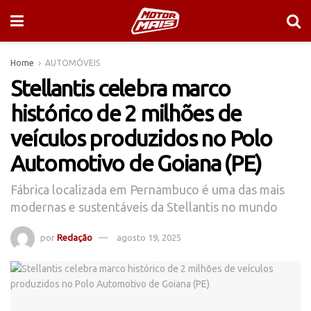
Home
AUTOMÓVEIS
Stellantis celebra marco
histórico de 2 milhões de
veículos produzidos no Polo
Automotivo de Goiana (PE)
Fábrica localizada em Pernambuco é uma das mais
modernas e sustentáveis da Stellantis no mundo
por
Redação
agosto 19, 2025