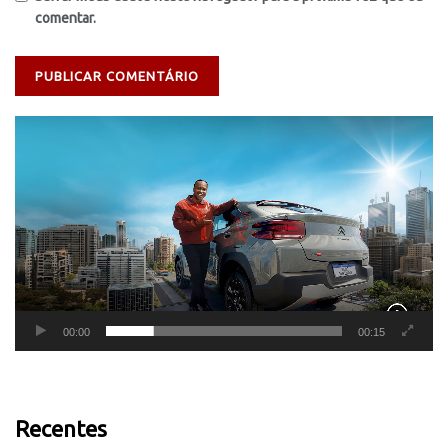
comentar.
Tocador
de
vídeo
00:00
00:15
Recentes