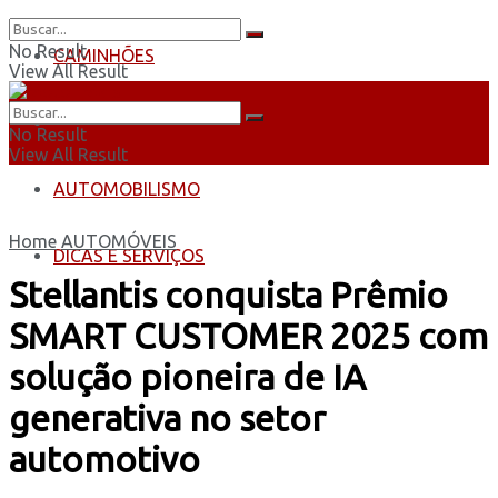
No Result
CAMINHÕES
View All Result
ÔNIBUS
No Result
View All Result
AUTOMOBILISMO
Home
AUTOMÓVEIS
DICAS E SERVIÇOS
Stellantis conquista Prêmio
SMART CUSTOMER 2025 com
solução pioneira de IA
generativa no setor
automotivo