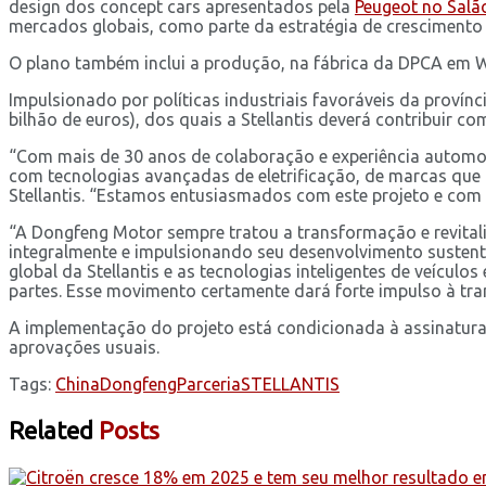
design dos concept cars apresentados pela
Peugeot no Salã
mercados globais, como parte da estratégia de crescimento 
O plano também inclui a produção, na fábrica da DPCA em Wu
Impulsionado por políticas industriais favoráveis da provínc
bilhão de euros), dos quais a Stellantis deverá contribuir 
“Com mais de 30 anos de colaboração e experiência automoti
com tecnologias avançadas de eletrificação, de marcas que 
Stellantis. “Estamos entusiasmados com este projeto e com 
“A Dongfeng Motor sempre tratou a transformação e revital
integralmente e impulsionando seu desenvolvimento sustentáv
global da Stellantis e as tecnologias inteligentes de veíc
partes. Esse movimento certamente dará forte impulso à t
A implementação do projeto está condicionada à assinatura
aprovações usuais.
Tags:
China
Dongfeng
Parceria
STELLANTIS
Related
Posts