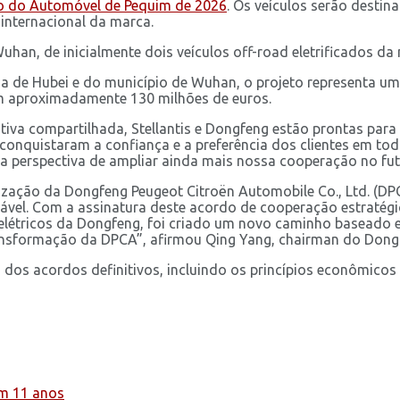
o do Automóvel de Pequim de 2026
. Os veículos serão desti
internacional da marca.
han, de inicialmente dois veículos off-road eletrificados da
ia de Hubei e do município de Wuhan, o projeto representa um 
com aproximadamente 130 milhões de euros.
va compartilhada, Stellantis e Dongfeng estão prontas para p
conquistaram a confiança e a preferência dos clientes em to
a perspectiva de ampliar ainda mais nossa cooperação no fut
ização da Dongfeng Peugeot Citroën Automobile Co., Ltd. (D
el. Com a assinatura deste acordo de cooperação estratégica,
ulos elétricos da Dongfeng, foi criado um novo caminho basea
ransformação da DPCA”, afirmou Qing Yang, chairman do Dong
 dos acordos definitivos, incluindo os princípios econômic