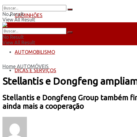
No Result
CAMINHÕES
View All Result
ÔNIBUS
No Result
View All Result
AUTOMOBILISMO
Home
AUTOMÓVEIS
DICAS E SERVIÇOS
Stellantis e Dongfeng ampliam
Stellantis e Dongfeng Group também f
ainda mais a cooperação