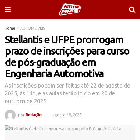
Home
AUTOMÓVEIS
Stellantis e UFPE prorrogam
prazo de inscrições para curso
de pós-graduação em
Engenharia Automotiva
As inscrições podem ser feitas até 22 de agosto de
2025, às 14h, e as aulas terão início em 20 de
outubro de 2025
por
Redação
agosto 18, 2025