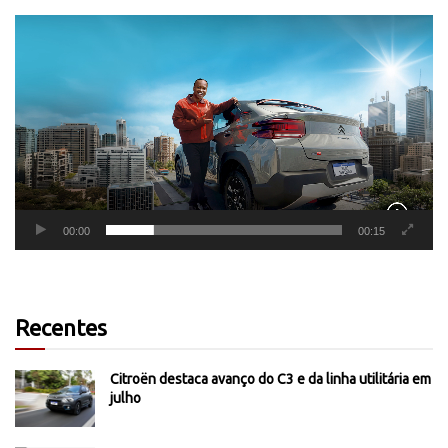
Tocador
de
vídeo
00:00
00:15
Recentes
Citroën destaca avanço do C3 e da linha utilitária em
julho