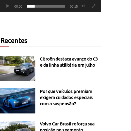
00:00
00:15
Recentes
Citroën destaca avanço do C3
e da linha utilitária em julho
Por que veículos premium
exigem cuidados especiais
com a suspensão?
Volvo Car Brasil reforça sua
posição no segmento