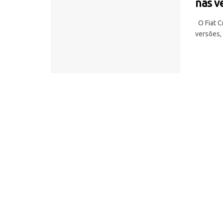
nas v
O Fiat C
versões, 