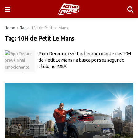
Home
Tag
10H de Petit Le Mans
Tag:
10H de Petit Le Mans
Pipo Derani prevê final emocionante nas 10H
de Petit Le Mans na busca por seu segundo
título no IMSA
Tocador
de
vídeo