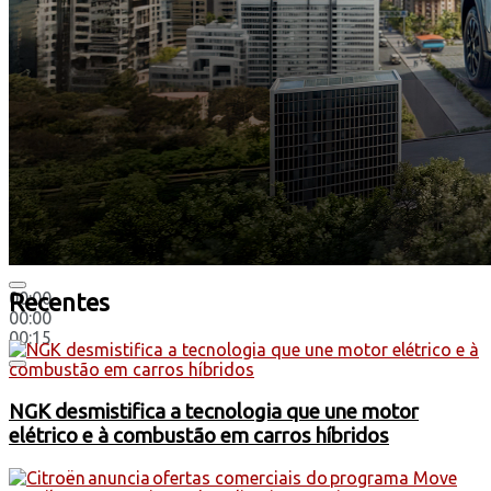
00:00
Recentes
00:00
00:15
NGK desmistifica a tecnologia que une motor
elétrico e à combustão em carros híbridos