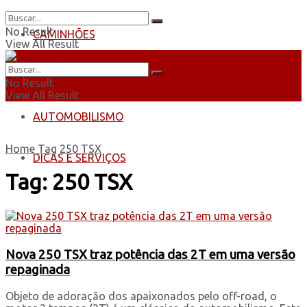
No Result
CAMINHÕES
View All Result
ÔNIBUS
No Result
View All Result
AUTOMOBILISMO
Home
Tag
250 TSX
DICAS E SERVIÇOS
Tag:
250 TSX
Nova 250 TSX traz potência das 2T em uma versão
repaginada
Objeto de adoração dos apaixonados pelo off-road, o