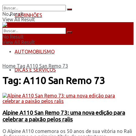
No Result
CAMINHÕES
View All Result
ÔNIBUS
No Result
View All Result
AUTOMOBILISMO
Home
Tag
A110 San Remo 73
DICAS E SERVIÇOS
Tag:
A110 San Remo 73
Alpine A110 San Remo 73: uma nova edição para
celebrar a paixão pelos ralis
O Alpine A110 comemora os 50 anos de sua vitória no Rali