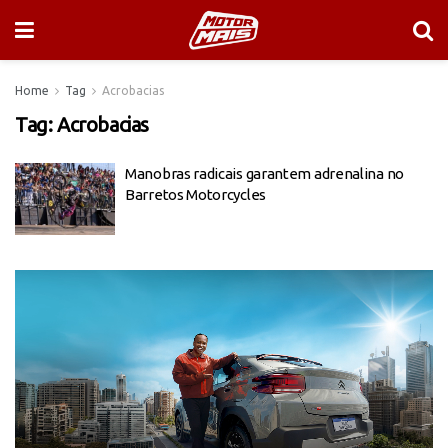
Home
Tag
Acrobacias
Tag:
Acrobacias
Manobras radicais garantem adrenalina no
Barretos Motorcycles
Tocador
de
vídeo