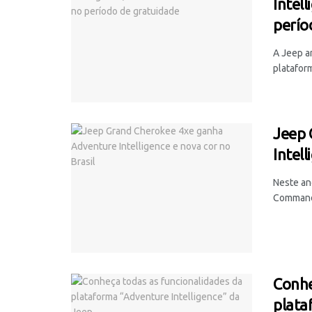
Intel
perío
A Jeep a
plataform
Jeep 
Intell
Neste an
Commande
Conhe
plata