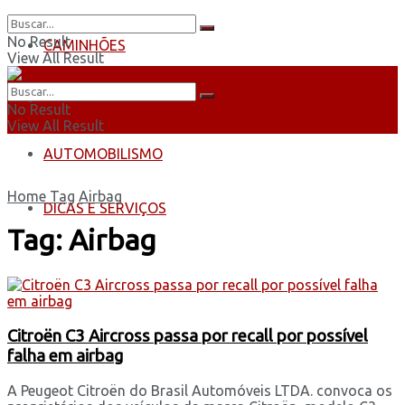
No Result
CAMINHÕES
View All Result
ÔNIBUS
No Result
View All Result
AUTOMOBILISMO
Home
Tag
Airbag
DICAS E SERVIÇOS
Tag:
Airbag
Citroën C3 Aircross passa por recall por possível
falha em airbag
A Peugeot Citroën do Brasil Automóveis LTDA. convoca os