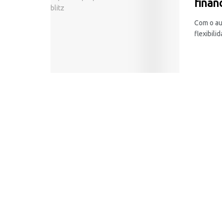
finan
Com o au
flexibili