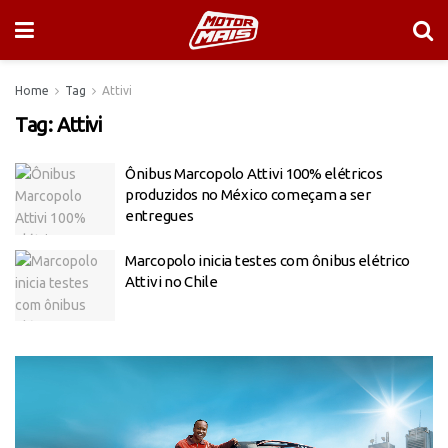
Home
Tag
Attivi
Tag:
Attivi
Ônibus Marcopolo Attivi 100% elétricos
produzidos no México começam a ser
entregues
Marcopolo inicia testes com ônibus elétrico
Attivi no Chile
Tocador
de
vídeo