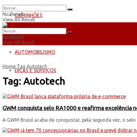
No Result
CAMINHÕES
View All Result
ÔNIBUS
No Result
View All Result
AUTOMOBILISMO
Home
Tag
Autotech
DICAS E SERVIÇOS
Tag:
Autotech
GWM conquista selo RA1000 e reafirma excelência no
A GWM Brasil acaba de conquistar, pela segunda vez, o selo 