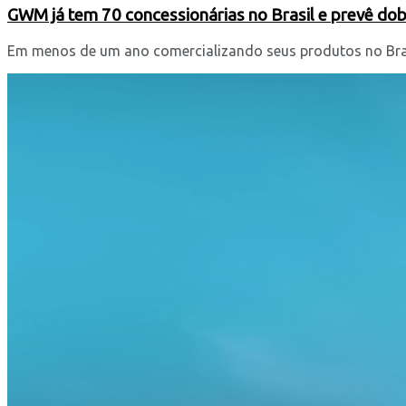
GWM já tem 70 concessionárias no Brasil e prevê d
Em menos de um ano comercializando seus produtos no Brasi