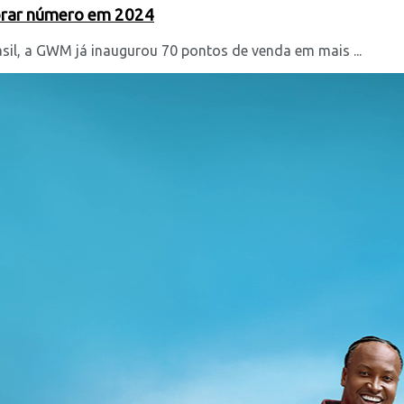
obrar número em 2024
l, a GWM já inaugurou 70 pontos de venda em mais ...